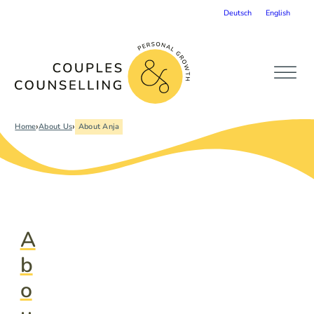
Deutsch
English
›
›
Home
About Us
About Anja
A
b
o