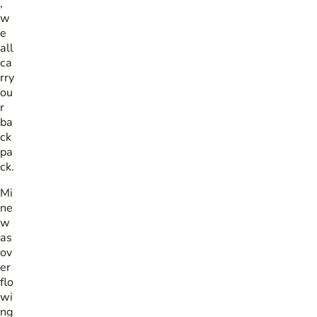
,
w
e
all
ca
rry
ou
r
ba
ck
pa
ck.
Mi
ne
w
as
ov
er
flo
wi
ng