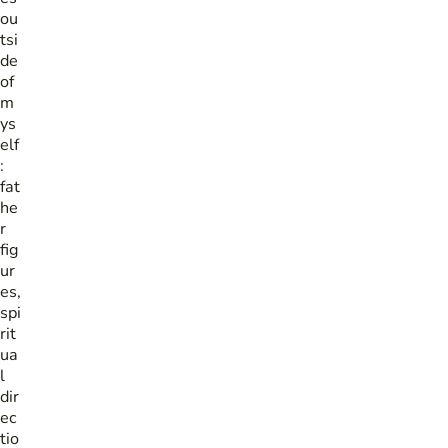
ou
tsi
de
of
m
ys
elf
:
fat
he
r
fig
ur
es,
spi
rit
ua
l
dir
ec
tio