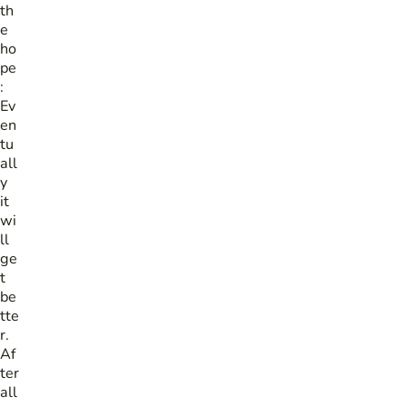
th
e
ho
pe
:
Ev
en
tu
all
y
it
wi
ll
ge
t
be
tte
r.
Af
ter
all