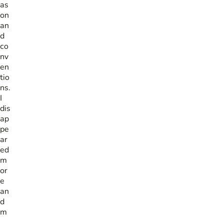
as
on
an
d
co
nv
en
tio
ns.
I
dis
ap
pe
ar
ed
m
or
e
an
d
m