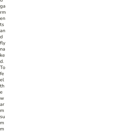
ga
rm
en
ts
an
d
fly
na
ke
d.
To
fe
el
th
e
w
ar
m
su
m
m