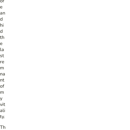
or
e
an
d
hi
d
th
e
la
st
re
m
na
nt
of
m
y
vit
ali
ty.
Th