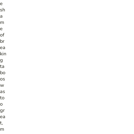
e
sh
a
m
e
of
br
ea
kin
g
ta
bo
os
w
as
to
o
gr
ea
t,
m