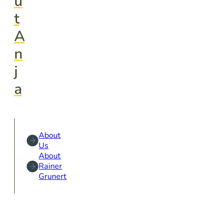
u
t
A
n
j
a
About
Us
About
Rainer
Grunert