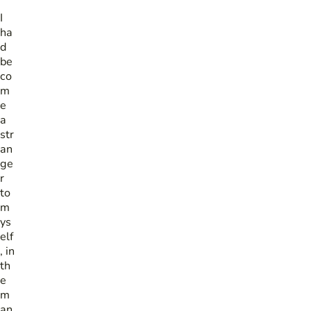
I
ha
d
be
co
m
e
a
str
an
ge
r
to
m
ys
elf
, in
th
e
m
an