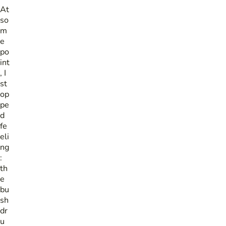
At
so
m
e
po
int
, I
st
op
pe
d
fe
eli
ng
:
th
e
bu
sh
dr
u