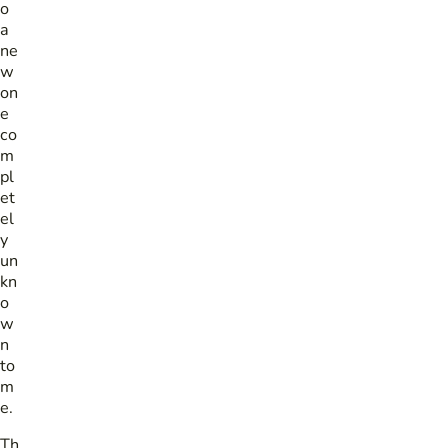
o
a
ne
w
on
e
co
m
pl
et
el
y
un
kn
o
w
n
to
m
e.
Th