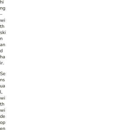
hi
ng
–
wi
th
ski
n
an
d
ha
ir.
Se
ns
ua
l,
wi
th
wi
de
op
en