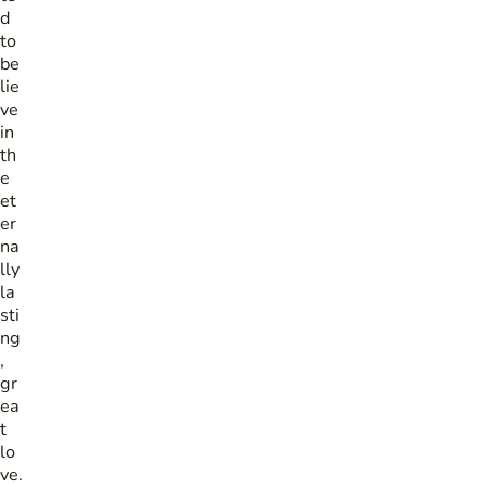
d
to
be
lie
ve
in
th
e
et
er
na
lly
la
sti
ng
,
gr
ea
t
lo
ve.