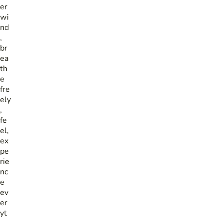
er
wi
nd
,
br
ea
th
e
fre
ely
,
fe
el,
ex
pe
rie
nc
e
ev
er
yt